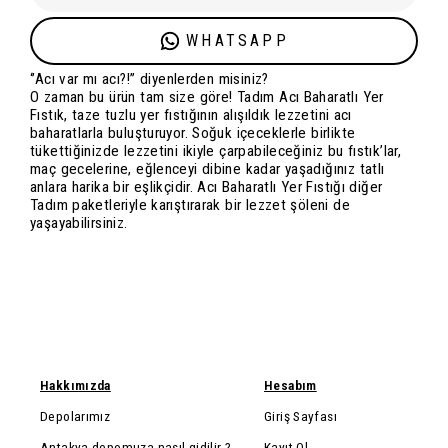
WHATSAPP
‘’Acı var mı acı?!’’ diyenlerden misiniz?
O zaman bu ürün tam size göre! Tadım Acı Baharatlı Yer
Fıstık, taze tuzlu yer fıstığının alışıldık lezzetini acı
baharatlarla buluşturuyor. Soğuk içeceklerle birlikte
tükettiğinizde lezzetini ikiyle çarpabileceğiniz bu fıstık’lar,
maç gecelerine, eğlenceyi dibine kadar yaşadığınız tatlı
anlara harika bir eşlikçidir. Acı Baharatlı Yer Fıstığı diğer
Tadım paketleriyle karıştırarak bir lezzet şöleni de
yaşayabilirsiniz.
Hakkımızda
Hesabım
Depolarımız
Giriş Sayfası
Antakya depomuza nasıl gidilir ?
Kayıt Ol