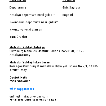
Hakkımızda
Hesabım
Depolarımız
Giriş Sayfası
Antakya depomuza nasıl gidilir ?
Kayıt Ol
İskenderun depomuza nasıl gidilir?
İskonto ve yetki alanları
Tüm Ürünler
Matador Yoldaş Antakya
Güzelburç Mahallesi Atatürk Caddesi no:231/B, 31175
Antakya/Hatay
Matador Yoldaş İskenderun
Karaağaç Cumhuriyet mahallesi, Kışla yolu sokak No:7/1, 31285
Arsuz/Hatay
Destek Hattı
0539 500 6876
Whatsapp Destek
online@matadoryoldas.com
Hafta İçi ve Cumartesi: 08:30 - 18:00