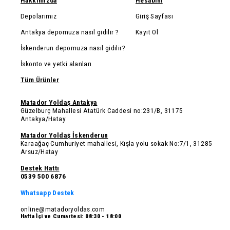
Hakkımızda
Hesabım
Depolarımız
Giriş Sayfası
Antakya depomuza nasıl gidilir ?
Kayıt Ol
İskenderun depomuza nasıl gidilir?
İskonto ve yetki alanları
Tüm Ürünler
Matador Yoldaş Antakya
Güzelburç Mahallesi Atatürk Caddesi no:231/B, 31175
Antakya/Hatay
Matador Yoldaş İskenderun
Karaağaç Cumhuriyet mahallesi, Kışla yolu sokak No:7/1, 31285
Arsuz/Hatay
Destek Hattı
0539 500 6876
Whatsapp Destek
online@matadoryoldas.com
Hafta İçi ve Cumartesi: 08:30 - 18:00