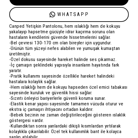
WHATSAPP
Canped Yetişkin Pantolonu, hem ıslaklığı hem de kokuyu
yakalayıp hapsetme gücüyle idrar kaçırma sorunu olan
hastaların kendilerini güvende hissetmelerini sağlar.
-Bel çevresi 130-170 cm olan bireyler için uygundur.
-Ürünün tüm yüzeyi nefes alabilen ve yumuşak kumaştan
üretilmiştir.
-Özel dokusu sayesinde hareket halinde ses çıkarmaz.
-İç çamaşırı şeklindeki yapısıyla insanların hayatında fark
yaratır.
-Pratik kullanımı sayesinde özellikle hareket halindeki
hastalara kolaylık sağlar.
-Hem ıslaklığı hem de kokuyu hapseden özel emici tabakası
sayesinde kuruluk ve güvenlik hissi sağlar.
-Sızıntı önleyici bariyerlerle güvenli koruma sunar.
-Elastik kenar yapısı sayesinde tamamen vücuda oturur ve
ekstra iç çamaşırı ihtiyacını ortadan kaldırır.
-Bebek bezinin ne zaman değiştirileceğini gösteren ıslaklık
göstergesi vardır.
-Kullandıktan sonra yanlardaki dikişli kısımlardan yırtılarak
kolaylıkla çıkarılabilir. Özel tek kullanımlık bant ile kolayca
sarılıp atılabilir.