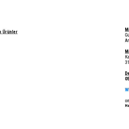
M
 Ürünler
G
A
M
Ka
3
D
0
W
o
Ha