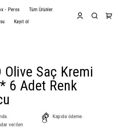
x - Peros
Tüm Ürünler
su
Kayıt ol
 Olive Saç Kremi
* 6 Adet Renk
cu
nda.
Kapıda ödeme.
dar verilen