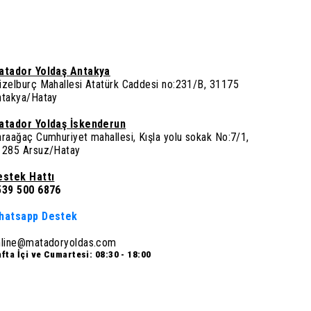
atador Yoldaş Antakya
üzelburç Mahallesi Atatürk Caddesi no:231/B, 31175
ntakya/Hatay
atador Yoldaş İskenderun
raağaç Cumhuriyet mahallesi, Kışla yolu sokak No:7/1,
1285 Arsuz/Hatay
estek Hattı
539 500 6876
hatsapp Destek
nline@matadoryoldas.com
fta İçi ve Cumartesi: 08:30 - 18:00