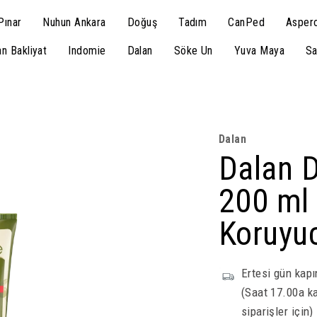
Pınar
Nuhun Ankara
Doğuş
Tadım
CanPed
Aspero
n Bakliyat
Indomie
Dalan
Söke Un
Yuva Maya
Sa
Dalan
Dalan D
200 ml 
Koruyu
Ertesi gün kapı
(Saat 17.00a ka
siparişler için)