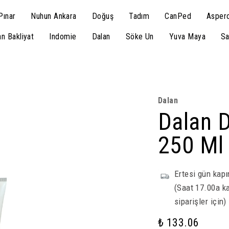
Pınar
Nuhun Ankara
Doğuş
Tadım
CanPed
Aspero
n Bakliyat
Indomie
Dalan
Söke Un
Yuva Maya
Sa
Dalan
Dalan 
250 Ml
Ertesi gün kapı
(Saat 17.00a ka
siparişler için)
₺ 133.06