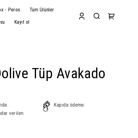
x - Peros
Tüm Ürünler
su
Kayıt ol
Dolive Tüp Avakado
nda.
Kapıda ödeme.
dar verilen