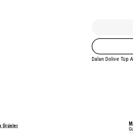
Dalan Dolive Tüp 
M
 Ürünler
G