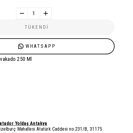
1
TÜKENDİ
WHATSAPP
Avakado 250 Ml
atador Yoldaş Antakya
üzelburç Mahallesi Atatürk Caddesi no:231/B, 31175