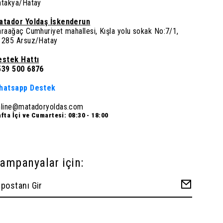
ntakya/Hatay
atador Yoldaş İskenderun
raağaç Cumhuriyet mahallesi, Kışla yolu sokak No:7/1,
1285 Arsuz/Hatay
estek Hattı
539 500 6876
hatsapp Destek
nline@matadoryoldas.com
fta İçi ve Cumartesi: 08:30 - 18:00
ampanyalar için: