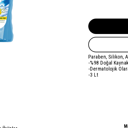
Paraben, Silikon, 
-%98 Doğal Kaynak
-Dermatolojik Olar
-3 Lt
M