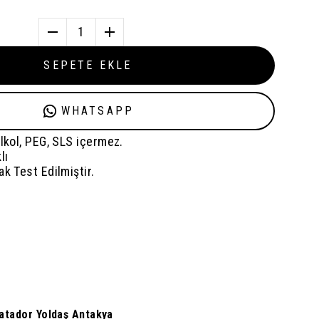
1
SEPETE EKLE
WHATSAPP
Alkol, PEG, SLS içermez.
lı
ak Test Edilmiştir.
atador Yoldaş Antakya