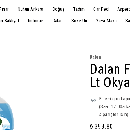
Pınar
Nuhun Ankara
Doğuş
Tadım
CanPed
Aspero
n Bakliyat
Indomie
Dalan
Söke Un
Yuva Maya
Sa
Dalan
Dalan F
Lt Oky
Ertesi gün kapı
(Saat 17.00a ka
siparişler için)
₺ 393.80