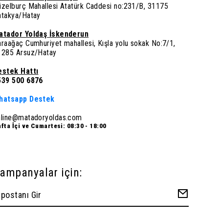
üzelburç Mahallesi Atatürk Caddesi no:231/B, 31175
ntakya/Hatay
atador Yoldaş İskenderun
raağaç Cumhuriyet mahallesi, Kışla yolu sokak No:7/1,
1285 Arsuz/Hatay
estek Hattı
539 500 6876
hatsapp Destek
nline@matadoryoldas.com
fta İçi ve Cumartesi: 08:30 - 18:00
ampanyalar için: