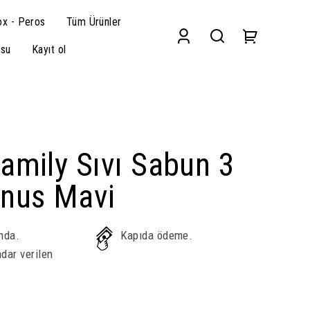
x - Peros
Tüm Ürünler
su
Kayıt ol
amily Sıvı Sabun 3
anus Mavi
nda.
Kapıda ödeme.
dar verilen