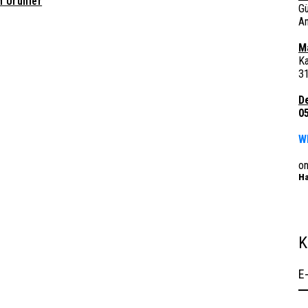
 Ürünler
G
A
M
Ka
3
D
0
W
o
Ha
K