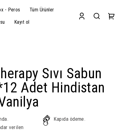
x - Peros
Tüm Ürünler
su
Kayıt ol
herapy Sıvı Sabun
*12 Adet Hindistan
-Vanilya
nda.
Kapıda ödeme.
dar verilen