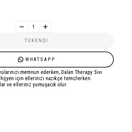
1
TÜKENDİ
WHATSAPP
yularınızı memnun ederken, Dalan Therapy Sıvı
jyen için ellerinizi nazikçe temizlerken
r ve elleriniz yumuşacık olur.