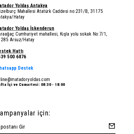
atador Yoldaş Antakya
üzelburç Mahallesi Atatürk Caddesi no:231/B, 31175
ntakya/Hatay
atador Yoldaş İskenderun
raağaç Cumhuriyet mahallesi, Kışla yolu sokak No:7/1,
1285 Arsuz/Hatay
estek Hattı
539 500 6876
hatsapp Destek
nline@matadoryoldas.com
fta İçi ve Cumartesi: 08:30 - 18:00
ampanyalar için: