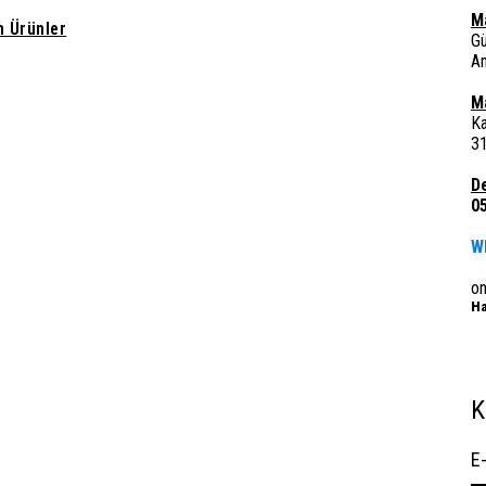
M
 Ürünler
G
A
M
Ka
3
D
0
W
o
Ha
K