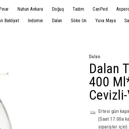
Pınar
Nuhun Ankara
Doğuş
Tadım
CanPed
Aspero
n Bakliyat
Indomie
Dalan
Söke Un
Yuva Maya
Sa
Dalan
Dalan T
400 Ml
Cevizli
Ertesi gün kapı
(Saat 17.00a ka
siparişler için)