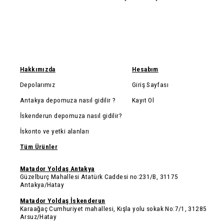
Hakkımızda
Hesabım
Depolarımız
Giriş Sayfası
Antakya depomuza nasıl gidilir ?
Kayıt Ol
İskenderun depomuza nasıl gidilir?
İskonto ve yetki alanları
Tüm Ürünler
Matador Yoldaş Antakya
Güzelburç Mahallesi Atatürk Caddesi no:231/B, 31175
Antakya/Hatay
Matador Yoldaş İskenderun
Karaağaç Cumhuriyet mahallesi, Kışla yolu sokak No:7/1, 31285
Arsuz/Hatay