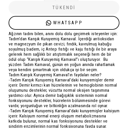
TÜKENDİ
WHATSAPP
Ağzının tadını bilen, anını dolu dolu geçirmek isteyenler için:
Tadım’dan Karışık Kuruyemiş Karnaval. İçerdiği antioksidan
ve magnezyum ile pikan cevizi; fındık, kavrulmuş kabuğu
soyulmuş badem, iç Antep fıstığı ve kaju fıstığı ile bir araya
gelerek hem sağlıklı bir atıştırmalık seçeneği hem de bir
ödül olup “Karışık Kuruyemiş Karnaval”ı oluşturuyor. Bu
yüzden Tadım Karnaval, günün en yoğun anında rahatlamak
veya kendini şımartmak için oldukça iyi bir seçim.
Tadım Karışık Kuruyemiş Karnaval’ın faydaları neler?
-Tadım Karışık Kuruyemiş Karnaval’daki kuruyemişler demir
içerir. Demir kırmızı kan hücrelerinin ve hemoglobinin normal
oluşumunu destekler, vücutta normal oksijen taşınımına
yardımcı olur. Ayrıca demir bağışıklık sisteminin normal
fonksiyonunu destekler, hücrelerin bölünmesinde görevi
vardır, yorgunluğun ve bitkinliğin azalmasında rol oynar.
-Tadım Karışık Kuruyemiş Karnaval’daki kuruyemişler kalsiyum
içerir. Kalsiyum normal enerji oluşum metabolizmasına
katkıda bulunur, normal kas fonksiyonunu destekler ve
sindirim enzimlerinin normal fonksiyonuna fayda sunar.