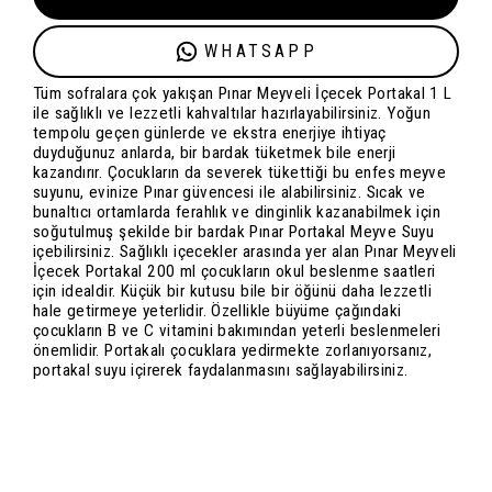
WHATSAPP
Tüm sofralara çok yakışan Pınar Meyveli İçecek Portakal 1 L
ile sağlıklı ve lezzetli kahvaltılar hazırlayabilirsiniz. Yoğun
tempolu geçen günlerde ve ekstra enerjiye ihtiyaç
duyduğunuz anlarda, bir bardak tüketmek bile enerji
kazandırır. Çocukların da severek tükettiği bu enfes meyve
suyunu, evinize Pınar güvencesi ile alabilirsiniz. Sıcak ve
bunaltıcı ortamlarda ferahlık ve dinginlik kazanabilmek için
soğutulmuş şekilde bir bardak Pınar Portakal Meyve Suyu
içebilirsiniz. Sağlıklı içecekler arasında yer alan Pınar Meyveli
İçecek Portakal 200 ml çocukların okul beslenme saatleri
için idealdir. Küçük bir kutusu bile bir öğünü daha lezzetli
hale getirmeye yeterlidir. Özellikle büyüme çağındaki
çocukların B ve C vitamini bakımından yeterli beslenmeleri
önemlidir. Portakalı çocuklara yedirmekte zorlanıyorsanız,
portakal suyu içirerek faydalanmasını sağlayabilirsiniz.