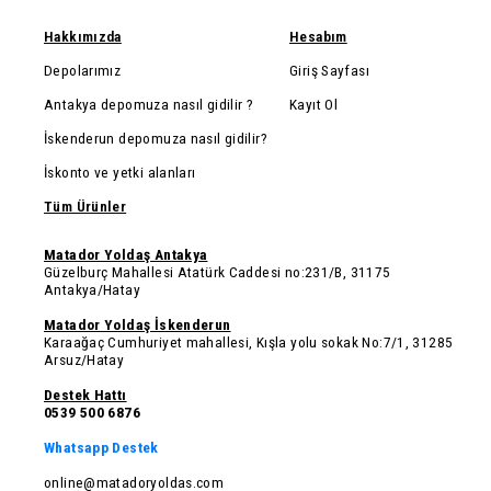
Hakkımızda
Hesabım
Depolarımız
Giriş Sayfası
Antakya depomuza nasıl gidilir ?
Kayıt Ol
İskenderun depomuza nasıl gidilir?
İskonto ve yetki alanları
Tüm Ürünler
Matador Yoldaş Antakya
Güzelburç Mahallesi Atatürk Caddesi no:231/B, 31175
Antakya/Hatay
Matador Yoldaş İskenderun
Karaağaç Cumhuriyet mahallesi, Kışla yolu sokak No:7/1, 31285
Arsuz/Hatay
Destek Hattı
0539 500 6876
Whatsapp Destek
online@matadoryoldas.com