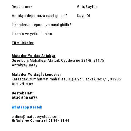
Depolarımız
Giriş Sayfası
Antakya depomuza nasıl gidilir ?
Kayıt Ol
İskenderun depomuza nasıl gidilir?
İskonto ve yetki alanları
Tüm Ürünler
Matador Yoldaş Antakya
Güzelburç Mahallesi Atatürk Caddesi no:231/B, 31175
Antakya/Hatay
Matador Yoldaş İskenderun
Karaağaç Cumhuriyet mahallesi, Kışla yolu sokak No:7/1, 31285
Arsuz/Hatay
Destek Hattı
0539 500 6876
Whatsapp Destek
online@matadoryoldas.com
Hafta İçi ve Cumartesi: 08:30 - 18:00