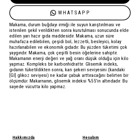
WHATSAPP
Makarna, durum buğdayı irmiği ile suyun karıştırılması ve
istenilen şekil verildikten sonra kurutulması sonucunda elde
edilen yarı hazır gıda maddesidir. Makarna, uzun süre
muhafaza edilebilen, çeşidi bol, lezzetli, besleyici, kolay
hazırlanabilen ve ekonomik gıdadır. Bu yüzden tüketimi çok
yaygındır. Makarna, çok çeşitli besin öğelerine sahiptir.
Makarnanın enerji değeri ve yağ oranı düşük olduğu için kilo
yapmaz. Kompleks bir karbonhidrattır. Glisemik indeks,
gıdanın tüketildikten sonra, kan şekeri seviyesini (kandaki
[GI] glikoz seviyesi) ne kadar çabuk arttıracağını belirten bir
ölçümdür. Makarnanın, glisemik indeksi %55’in altındadır. Bu
sayede vücutta kilo yapmaz.
Hakkımızda
Hesabım