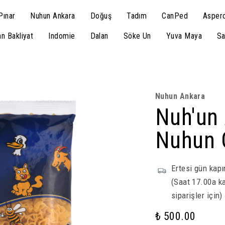
Pınar
Nuhun Ankara
Doğuş
Tadım
CanPed
Aspero
n Bakliyat
Indomie
Dalan
Söke Un
Yuva Maya
Sa
Nuhun Ankara
Nuh'un 
Nuhun 
Ertesi gün kapı
(Saat 17.00a ka
siparişler için)
₺ 500.00