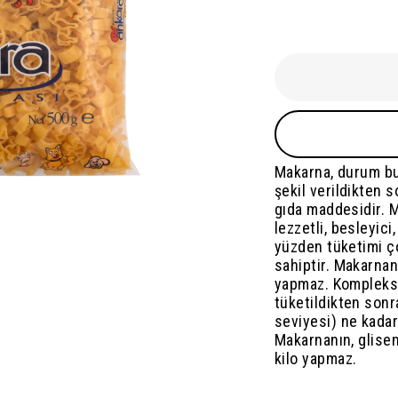
Makarna, durum buğ
şekil verildikten 
gıda maddesidir. M
lezzetli, besleyici
yüzden tüketimi ço
sahiptir. Makarnan
yapmaz. Kompleks b
tüketildikten sonra
seviyesi) ne kadar
Makarnanın, glisem
kilo yapmaz.