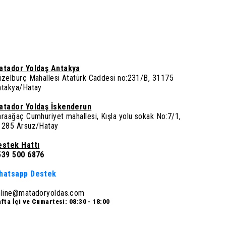
atador Yoldaş Antakya
üzelburç Mahallesi Atatürk Caddesi no:231/B, 31175
ntakya/Hatay
atador Yoldaş İskenderun
raağaç Cumhuriyet mahallesi, Kışla yolu sokak No:7/1,
1285 Arsuz/Hatay
estek Hattı
539 500 6876
hatsapp Destek
nline@matadoryoldas.com
fta İçi ve Cumartesi: 08:30 - 18:00