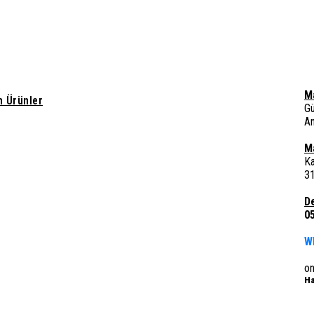
M
 Ürünler
G
A
M
Ka
3
D
0
W
o
Ha