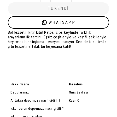
TÜKENDİ
WHATSAPP
Bol lezzetli, kıtır kıtır! Patos, cips keyfinde farklılık
arayanların ilk tercihi. Eşsiz çeşitleriyle ve keyifli şekilleriyle
heyecanlı bir atıştırma deneyimi sunuyor. Sen de tek atımlık
çıtır lezzetine takıl, bu heyecana katıl!
Hakkımızda
Hesabım
Depolarımız
Giriş Sayfası
Antakya depomuza nasıl gidilir ?
Kayıt Ol
İskenderun depomuza nasıl gidilir?
İskonto ve yetki alanları