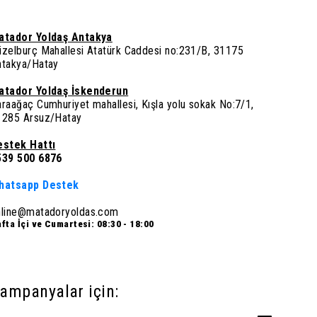
atador Yoldaş Antakya
üzelburç Mahallesi Atatürk Caddesi no:231/B, 31175
ntakya/Hatay
atador Yoldaş İskenderun
raağaç Cumhuriyet mahallesi, Kışla yolu sokak No:7/1,
1285 Arsuz/Hatay
estek Hattı
539 500 6876
hatsapp Destek
nline@matadoryoldas.com
fta İçi ve Cumartesi: 08:30 - 18:00
ampanyalar için: