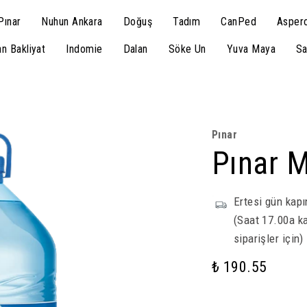
Pınar
Nuhun Ankara
Doğuş
Tadım
CanPed
Aspero
n Bakliyat
Indomie
Dalan
Söke Un
Yuva Maya
Sa
Pınar
Pınar M
Ertesi gün kapı
(Saat 17.00a ka
siparişler için)
₺ 190.55