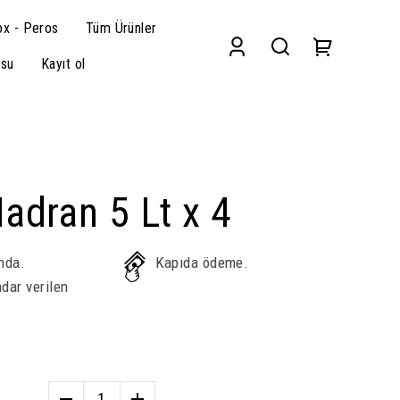
x - Peros
Tüm Ürünler
su
Kayıt ol
adran 5 Lt x 4
nda.
Kapıda ödeme.
dar verilen
1