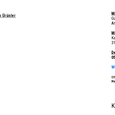
M
 Ürünler
G
A
M
Ka
3
D
0
W
o
Ha
K