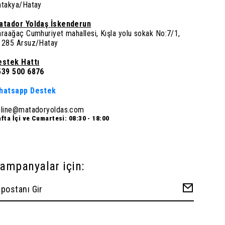
ntakya/Hatay
atador Yoldaş İskenderun
raağaç Cumhuriyet mahallesi, Kışla yolu sokak No:7/1,
1285 Arsuz/Hatay
estek Hattı
539 500 6876
hatsapp Destek
nline@matadoryoldas.com
fta İçi ve Cumartesi: 08:30 - 18:00
ampanyalar için: