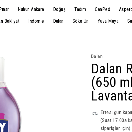
Pınar
Nuhun Ankara
Doğuş
Tadım
CanPed
Aspero
n Bakliyat
Indomie
Dalan
Söke Un
Yuva Maya
Sa
Dalan
Dalan R
(650 ml
Lavant
Ertesi gün kapı
(Saat 17.00a ka
siparişler için)