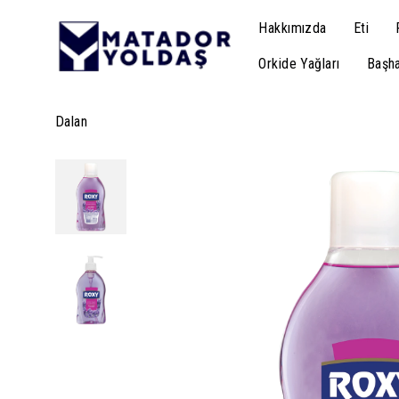
Hakkımızda
Eti
Orkide Yağları
Başha
Dalan