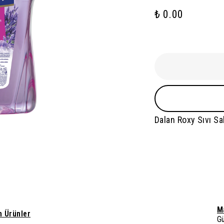
₺ 0.00
Dalan Roxy Sıvı S
M
 Ürünler
G