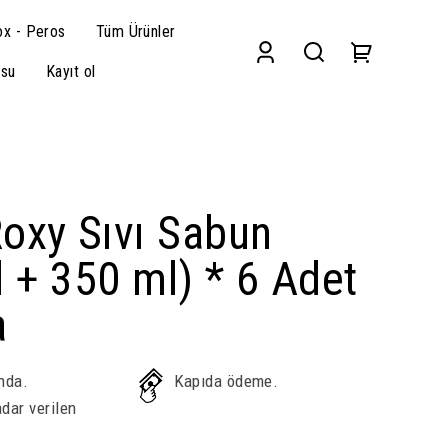
x - Peros
Tüm Ürünler
su
Kayıt ol
oxy Sıvı Sabun
 + 350 ml) * 6 Adet
a
nda.
Kapıda ödeme.
dar verilen