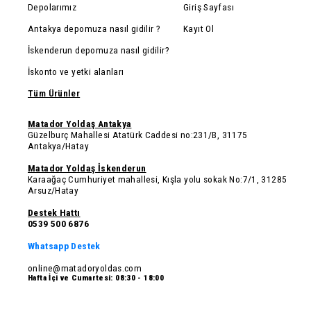
Depolarımız
Giriş Sayfası
Antakya depomuza nasıl gidilir ?
Kayıt Ol
İskenderun depomuza nasıl gidilir?
İskonto ve yetki alanları
Tüm Ürünler
Matador Yoldaş Antakya
Güzelburç Mahallesi Atatürk Caddesi no:231/B, 31175
Antakya/Hatay
Matador Yoldaş İskenderun
Karaağaç Cumhuriyet mahallesi, Kışla yolu sokak No:7/1, 31285
Arsuz/Hatay
Destek Hattı
0539 500 6876
Whatsapp Destek
online@matadoryoldas.com
Hafta İçi ve Cumartesi: 08:30 - 18:00