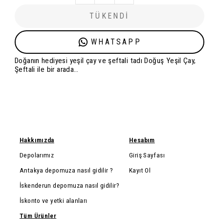
TÜKENDİ
WHATSAPP
Doğanın hediyesi yeşil çay ve şeftali tadı Doğuş Yeşil Çay,
Şeftali ile bir arada…
Hakkımızda
Hesabım
Depolarımız
Giriş Sayfası
Antakya depomuza nasıl gidilir ?
Kayıt Ol
İskenderun depomuza nasıl gidilir?
İskonto ve yetki alanları
Tüm Ürünler