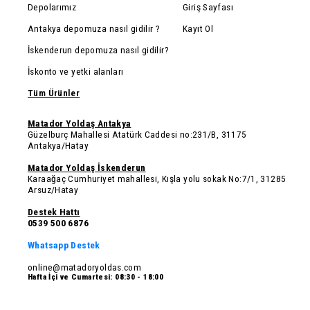
Depolarımız
Giriş Sayfası
Antakya depomuza nasıl gidilir ?
Kayıt Ol
İskenderun depomuza nasıl gidilir?
İskonto ve yetki alanları
Tüm Ürünler
Matador Yoldaş Antakya
Güzelburç Mahallesi Atatürk Caddesi no:231/B, 31175
Antakya/Hatay
Matador Yoldaş İskenderun
Karaağaç Cumhuriyet mahallesi, Kışla yolu sokak No:7/1, 31285
Arsuz/Hatay
Destek Hattı
0539 500 6876
Whatsapp Destek
online@matadoryoldas.com
Hafta İçi ve Cumartesi: 08:30 - 18:00