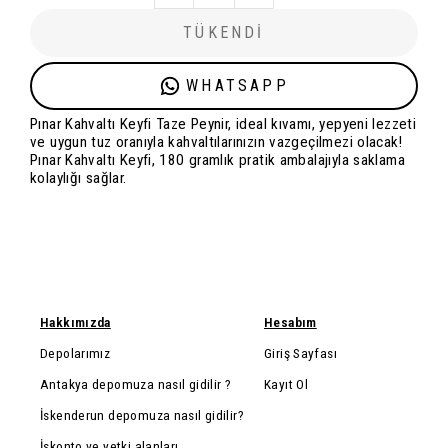
TÜKENDİ
WHATSAPP
Pınar Kahvaltı Keyfi Taze Peynir, ideal kıvamı, yepyeni lezzeti
ve uygun tuz oranıyla kahvaltılarınızın vazgeçilmezi olacak!
Pınar Kahvaltı Keyfi, 180 gramlık pratik ambalajıyla saklama
kolaylığı sağlar.
Hakkımızda
Hesabım
Depolarımız
Giriş Sayfası
Antakya depomuza nasıl gidilir ?
Kayıt Ol
İskenderun depomuza nasıl gidilir?
İskonto ve yetki alanları