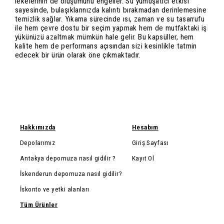
lekelerinin de oluşumunu engeller. Su yumuşatıcı etkisi
sayesinde, bulaşıklarınızda kalıntı bırakmadan derinlemesine
temizlik sağlar. Yıkama sürecinde ısı, zaman ve su tasarrufu
ile hem çevre dostu bir seçim yapmak hem de mutfaktaki iş
yükünüzü azaltmak mümkün hale gelir. Bu kapsüller, hem
kalite hem de performans açısından sizi kesinlikle tatmin
edecek bir ürün olarak öne çıkmaktadır.
Hakkımızda
Hesabım
Depolarımız
Giriş Sayfası
Antakya depomuza nasıl gidilir ?
Kayıt Ol
İskenderun depomuza nasıl gidilir?
İskonto ve yetki alanları
Tüm Ürünler