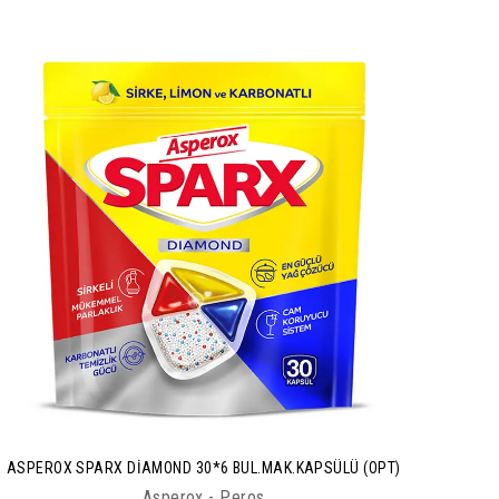
ASPEROX SPARX DİAMOND 30*6 BUL.MAK.KAPSÜLÜ (OPT)
Asperox - Peros