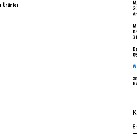
M
 Ürünler
G
A
M
Ka
3
D
0
W
o
Ha
K