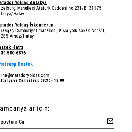
atador Yoldaş Antakya
üzelburç Mahallesi Atatürk Caddesi no:231/B, 31175
ntakya/Hatay
atador Yoldaş İskenderun
raağaç Cumhuriyet mahallesi, Kışla yolu sokak No:7/1,
1285 Arsuz/Hatay
estek Hattı
539 500 6876
hatsapp Destek
nline@matadoryoldas.com
fta İçi ve Cumartesi: 08:30 - 18:00
ampanyalar için: