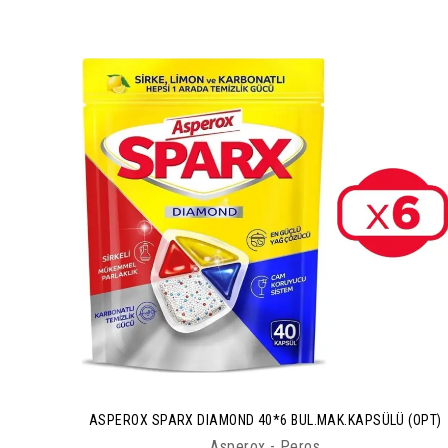
ASPEROX SPARX DIAMOND 40*6 BUL.MAK.KAPSÜLÜ (OPT)
Asperox - Peros