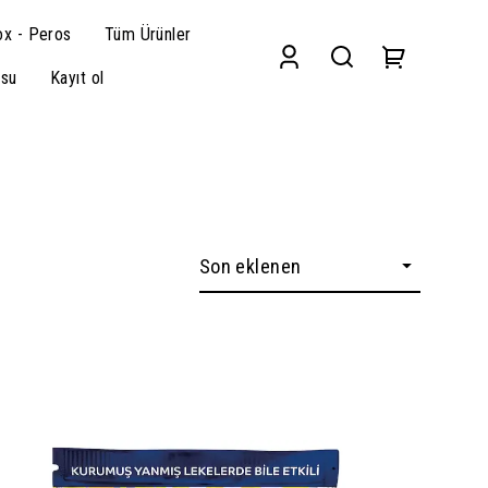
x - Peros
Tüm Ürünler
su
Kayıt ol