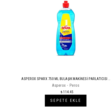
ASPEROX SPARX 750 ML BULAŞIK MAKİNESİ PARLATICISI *
14
Asperox - Peros
₺ 114.45
SEPETE EKLE