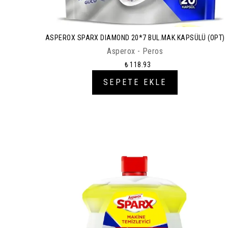
ASPEROX SPARX DIAMOND 20*7 BUL.MAK.KAPSÜLÜ (OPT)
Asperox - Peros
₺ 118.93
SEPETE EKLE