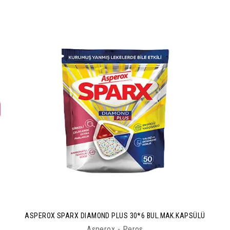
ASPEROX SPARX DIAMOND PLUS 30*6 BUL.MAK.KAPSÜLÜ
Asperox - Peros