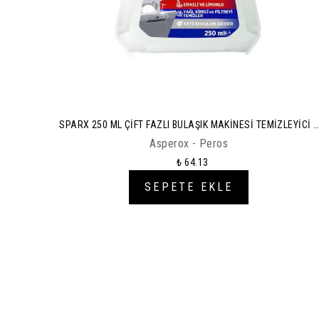
SPARX 250 ML ÇİFT FAZLI BULAŞIK MAKİNESİ TEMİZLEYİCİ *
12
Asperox - Peros
₺ 64.13
SEPETE EKLE